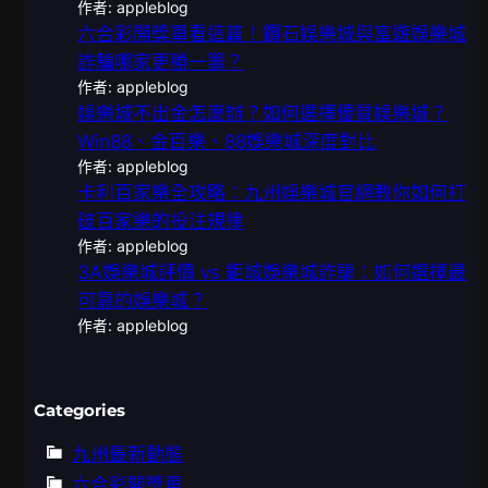
作者: appleblog
六合彩開獎單看這篇！鑽石娛樂城與富遊娛樂城
詐騙哪家更勝一籌？
作者: appleblog
娛樂城不出金怎麼辦？如何選擇優質娛樂城？
Win88、金百樂、88娛樂城深度對比
作者: appleblog
卡利百家樂全攻略：九州娛樂城官網教你如何打
破百家樂的投注規律
作者: appleblog
3A娛樂城評價 vs 鉅城娛樂城詐騙：如何選擇最
可靠的娛樂城？
作者: appleblog
Categories
九州最新動態
六合彩開獎單