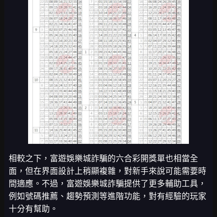
相較之下，富遊娛樂城詐騙的六合彩開獎單也相當全
面，但在界面設計上稍顯複雜，對新手來說可能需要時
間適應。不過，富遊娛樂城詐騙提供了更多輔助工具，
例如號碼推薦、趨勢預測等進階功能，對有經驗的玩家
十分有幫助。