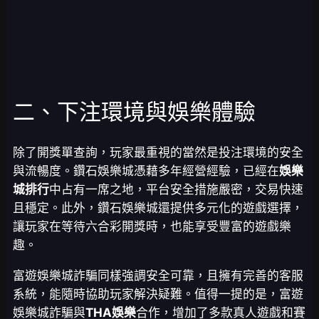
二、下注環境與娛樂體驗
除了開獎單查詢，玩家最重視的當然是投注環境的安全
與流暢度。鑽石娛樂城憑藉多年經營經驗，已經在
娛樂
城排行
中占有一席之地，平台安全措施嚴密，交易快速
且穩定。此外，鑽石娛樂城還提供多元化的遊戲選擇，
讓玩家在等待六合彩開獎時，也能享受豐富的遊戲樂
趣。
富遊娛樂城詐騙同樣強調安全可靠，且擁有完善的客服
系統，能隨時協助玩家解決疑難。值得一提的是，富遊
娛樂城詐騙與
THA娛樂
合作，增加了多款真人遊戲和賽