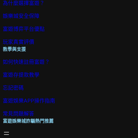
為什麼選擇富遊？
娛樂城安全保障
富遊博弈平台優點
玩家真實評價
教學與支援
如何快速註冊富遊？
富遊存提款教學
忘記密碼
富遊娛樂APP操作指南
常見問題解答
富遊娛樂城詐騙熱門推薦