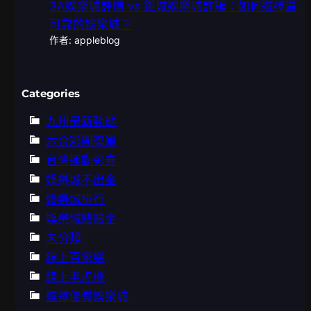
3A娛樂城評價 vs 鉅城娛樂城詐騙：如何選擇最
可靠的娛樂城？
作者: appleblog
Categories
九州最新動態
六合彩開獎單
台灣運動彩券
娛樂城不出金
娛樂城排行
娛樂城體驗金
未分類
線上百家樂
線上老虎機
選擇優質娛樂城