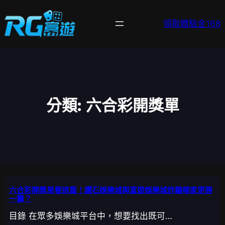
跳
至
領取體驗金168
主
要
內
容
分類:
六合彩開獎單
六合彩開獎單看這篇！鑽石娛樂城與富遊娛樂城詐騙哪家更勝
一籌？
目錄 在眾多娛樂城平台中，想要找出既可…