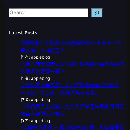
S
e
a
Latest Posts
r
c
娛樂城排行新指標！i88娛樂城運彩朋友圈，分
h
享交流，共同致富！
作者: appleblog
六合彩開獎單看這篇！鑽石娛樂城與富遊娛樂城
詐騙哪家更勝一籌？
作者: appleblog
娛樂城不出金怎麼辦？如何選擇優質娛樂城？
Win88、金百樂、88娛樂城深度對比
作者: appleblog
卡利百家樂全攻略：九州娛樂城官網教你如何打
破百家樂的投注規律
作者: appleblog
3A娛樂城評價 vs 鉅城娛樂城詐騙：如何選擇最