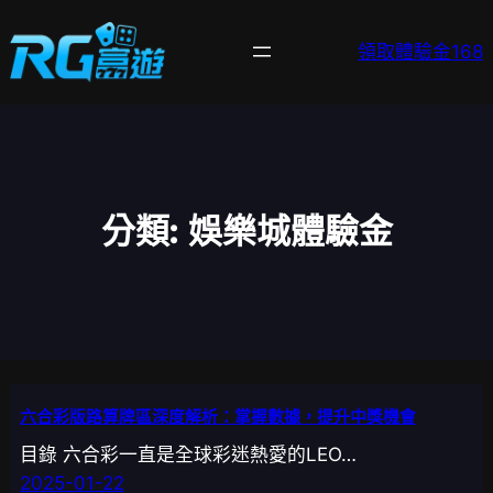
跳
至
領取體驗金168
主
要
內
容
分類:
娛樂城體驗金
六合彩版路算牌區深度解析：掌握數據，提升中獎機會
目錄 六合彩一直是全球彩迷熱愛的LEO…
2025-01-22