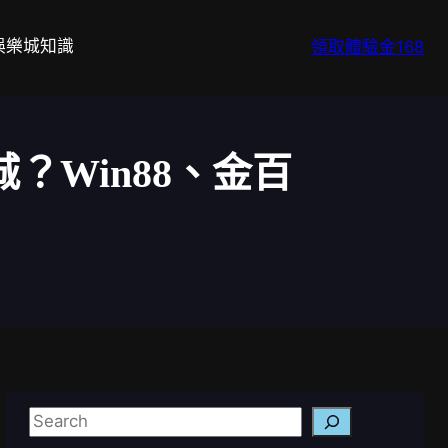
娛樂城知識
領取體驗金168
Win88、金百
S
e