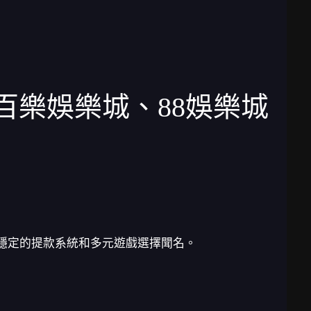
金百樂娛樂城、88娛樂城
穩定的提款系統和多元遊戲選擇聞名。