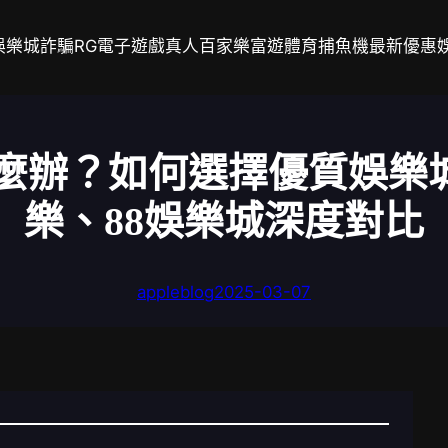
娛樂城詐騙
RG電子遊戲
真人百家樂
富遊體育
捕魚機
最新優惠
麼辦？如何選擇優質娛樂城？
樂、88娛樂城深度對比
appleblog
2025-03-07