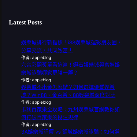
a
r
Latest Posts
c
h
娛樂城排行新指標！i88娛樂城運彩朋友圈，
分享交流，共同致富！
作者: appleblog
六合彩開獎單看這篇！鑽石娛樂城與富遊娛
樂城詐騙哪家更勝一籌？
作者: appleblog
娛樂城不出金怎麼辦？如何選擇優質娛樂
城？Win88、金百樂、88娛樂城深度對比
作者: appleblog
卡利百家樂全攻略：九州娛樂城官網教你如
何打破百家樂的投注規律
作者: appleblog
3A娛樂城評價 vs 鉅城娛樂城詐騙：如何選