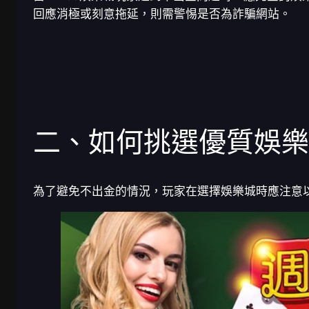
回應消極或刻意拖延，則需警惕是否為詐騙網站。
二、如何挑選優質娛樂
為了避免不出金的情況，玩家在選擇娛樂城時應注意