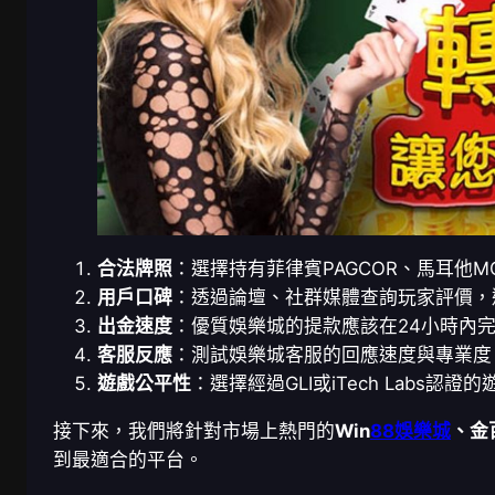
合法牌照
：選擇持有菲律賓PAGCOR、馬耳他
用戶口碑
：透過論壇、社群媒體查詢玩家評價，
出金速度
：優質娛樂城的提款應該在24小時內
客服反應
：測試娛樂城客服的回應速度與專業度
遊戲公平性
：選擇經過GLI或iTech Labs
接下來，我們將針對市場上熱門的
Win
88娛樂城
、金
到最適合的平台。