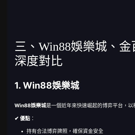
三、Win88娛樂城、
深度對比
1. Win88娛樂城
Win88娛樂城
是一個近年來快速崛起的博弈平台，以
✔ 優點
：
持有合法博弈牌照，確保資金安全