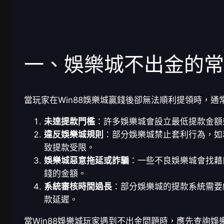
一、娛樂城不出金的常
當玩家在Win88娛樂城贏錢後卻無法順利提領時，
未達提款門檻
：許多娛樂城會設立最低提款金額
違反娛樂城規則
：部分娛樂城禁止套利行為，如
致提款受限。
娛樂城惡意拖延或詐騙
：一些不良娛樂城會找藉
錢的金額。
系統審核時間過長
：部分娛樂城的提款系統需要
款延遲。
當Win88娛樂城玩家遇到不出金問題時，應先查詢