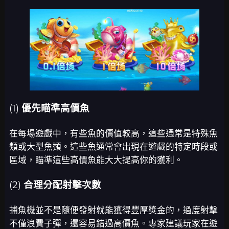
(1)
優先瞄準高價魚
在每場遊戲中，有些魚的價值較高，這些通常是特殊魚
類或大型魚類。這些魚通常會出現在遊戲的特定時段或
區域，瞄準這些高價魚能大大提高你的獲利。
(2)
合理分配射擊次數
捕魚機並不是隨便發射就能獲得豐厚獎金的，過度射擊
不僅浪費子彈，還容易錯過高價魚。專家建議玩家在遊