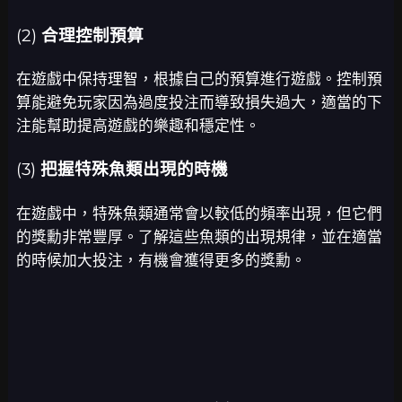
(2)
合理控制預算
在遊戲中保持理智，根據自己的預算進行遊戲。控制預
算能避免玩家因為過度投注而導致損失過大，適當的下
注能幫助提高遊戲的樂趣和穩定性。
(3)
把握特殊魚類出現的時機
在遊戲中，特殊魚類通常會以較低的頻率出現，但它們
的獎勳非常豐厚。了解這些魚類的出現規律，並在適當
的時候加大投注，有機會獲得更多的獎勳。