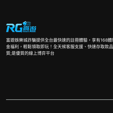
富遊娛樂城詐騙提供全台最快速的註冊體驗，享有168體
金福利，輕鬆領取即玩！全天候客服支援、快速存取款
質;是優質的線上博弈平台