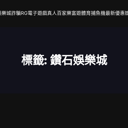
娛樂城詐騙
RG電子遊戲
真人百家樂
富遊體育
捕魚機
最新優惠
標籤:
鑽石娛樂城