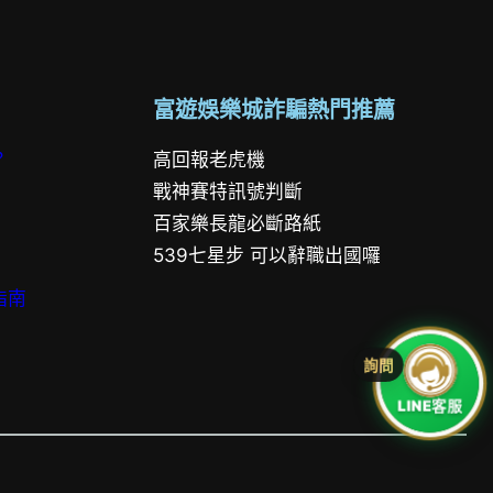
富遊娛樂城詐騙熱門推薦
？
高回報老虎機
戰神賽特訊號判斷
百家樂長龍必斷路紙
539七星步 可以辭職出國囉
指南
LINE客服