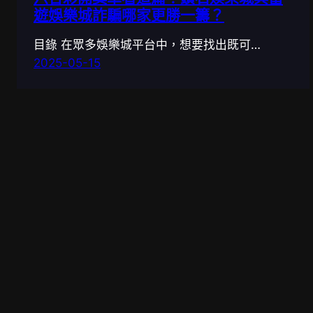
遊娛樂城詐騙哪家更勝一籌？
目錄 在眾多娛樂城平台中，想要找出既可…
2025-05-15